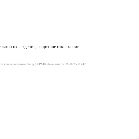
тилятор охлаждения, защитное отключение
ческий независимый Smeg SFP140 обновлена 05.03.2022 в 03:42