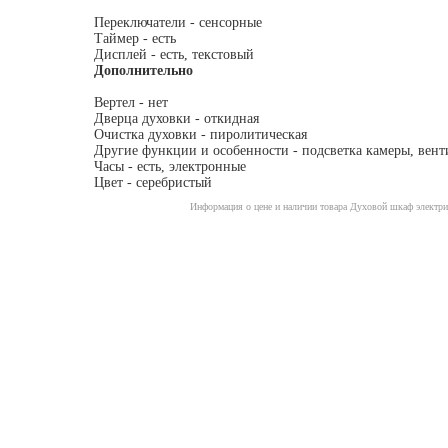
Переключатели - сенсорные
Таймер - есть
Дисплей - есть, текстовый
Дополнительно
Вертел - нет
Дверца духовки - откидная
Очистка духовки - пиролитическая
Другие функции и особенности - подсветка камеры, вен
Часы - есть, электронные
Цвет - серебристый
Информация о цене и наличии товара Духовой шкаф электри