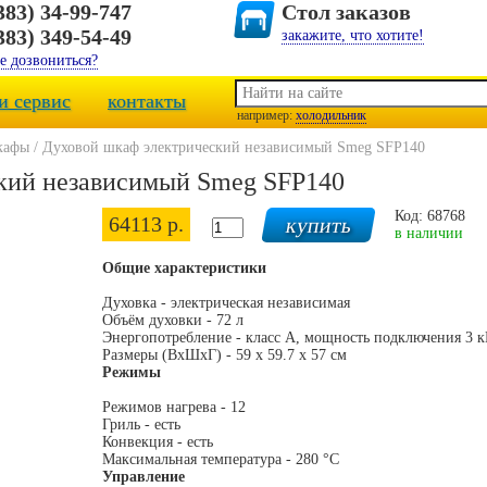
383) 34-99-747
Стол заказов
383) 349-54-49
закажите, что хотите!
е дозвониться?
и сервис
контакты
например:
холодильник
кафы
/
Духовой шкаф электрический независимый Smeg SFP140
кий независимый Smeg SFP140
Код: 68768
64113 р.
в наличии
Общие характеристики
Духовка - электрическая независимая
Объём духовки - 72 л
Энергопотребление - класс А, мощность подключения 3 к
Размеры (ВхШхГ) - 59 х 59.7 x 57 см
Режимы
Режимов нагрева - 12
Гриль - есть
Конвекция - есть
Максимальная температура - 280 °С
Управление