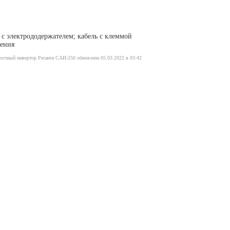
 с электрододержателем; кабель с клеммой
ления
рочный инвертор Ресанта САИ-250 обновлена 05.03.2022 в 03:42