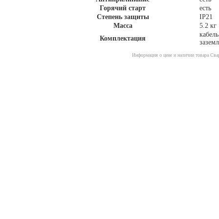
Горячий старт
есть
Степень защиты
IP21
Масса
5.2 кг
кабель
Комплектация
зазем
Информация о цене и наличии товара Сва