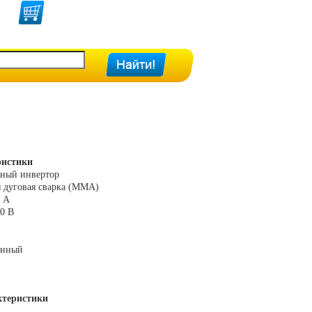
ристики
чный инвертор
я дуговая сварка (MMA)
0 А
0 В
янный
ктеристики