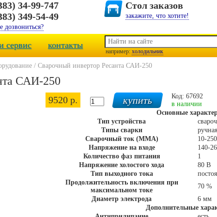
383) 34-99-747
Стол заказов
383) 349-54-49
закажите, что хотите!
е дозвониться?
и сервис
контакты
например:
холодильник
орудование
/
Сварочный инвертор Ресанта САИ-250
нта САИ-250
Код: 67692
9520 р.
в наличии
Основные характе
Тип устройства
сваро
Типы сварки
ручна
Сварочный ток (MMA)
10-25
Напряжение на входе
140-26
Количество фаз питания
1
Напряжение холостого хода
80 В
Тип выходного тока
посто
Продолжительность включения при
70 %
максимальном токе
Диаметр электрода
6 мм
Дополнительные хара
Антиприлипание
есть