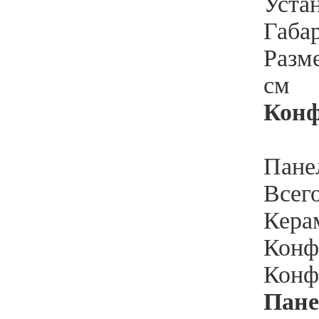
Устан
Габар
Разме
см
Кон
Пане
Всего
Кера
Конфо
Конф
Пане