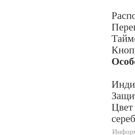
Расп
Пере
Тайме
Кноп
Особ
Индик
Защи
Цвет 
сере
Информ