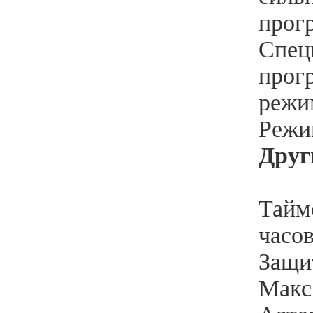
прог
Спец
прог
режи
Режи
Друг
Тайме
часо
Защит
Макс.