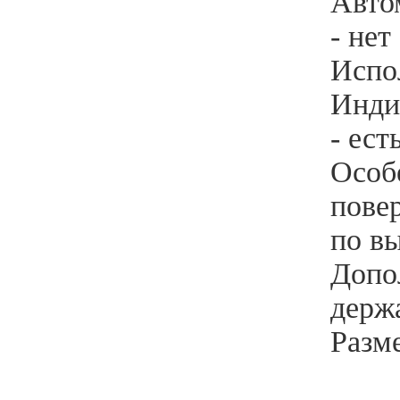
Авто
- нет
Испол
Инди
- ест
Особ
повер
по в
Допо
держ
Разм