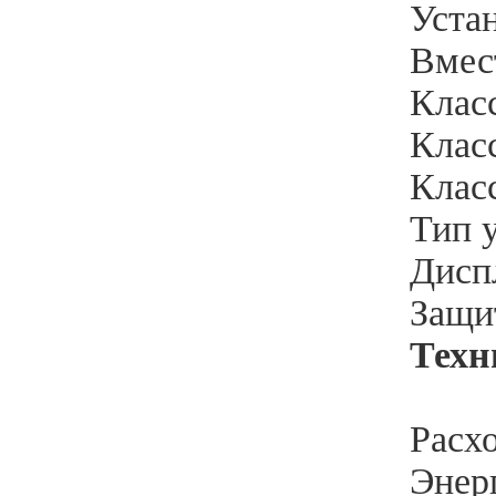
Уста
Вмес
Клас
Клас
Клас
Тип 
Диспл
Защит
Техн
Расхо
Энерг