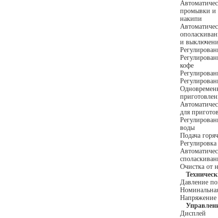
Автоматиче
промывки и 
накипи
Автоматичес
ополаскиван
и выключен
Регулирован
Регулирован
кофе
Регулирован
Регулирован
Одновремен
приготовлен
Автоматичес
для пригото
Регулирован
воды
Подача горя
Регулировка
Автоматичес
споласкиван
Очистка от 
Технически
Давление п
Номинальна
Напряжение
Управлен
Дисплей