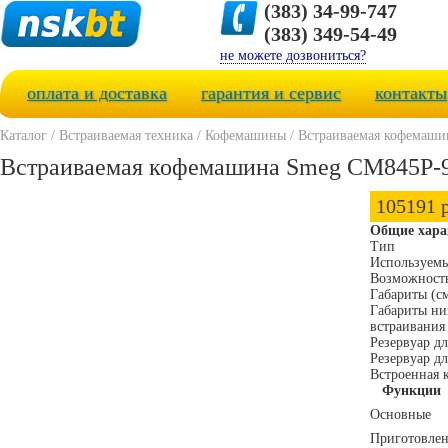
(383) 34-99-747
(383) 349-54-49
не можете дозвониться?
оплата и доставка
гарантия и сервис
контакты
Каталог
/
Встраиваемая техника
/
Кофемашины
/
Встраиваемая кофемаши
Встраиваемая кофемашина Smeg CM845P-
105191 р
Общие хара
Тип
Используем
Возможность
Габариты (с
Габариты ни
встраивания
Резервуар д
Резервуар дл
Встроенная 
Функции
Основные
Приготовлен