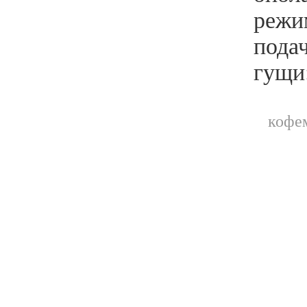
режи
пода
гущи
кофе