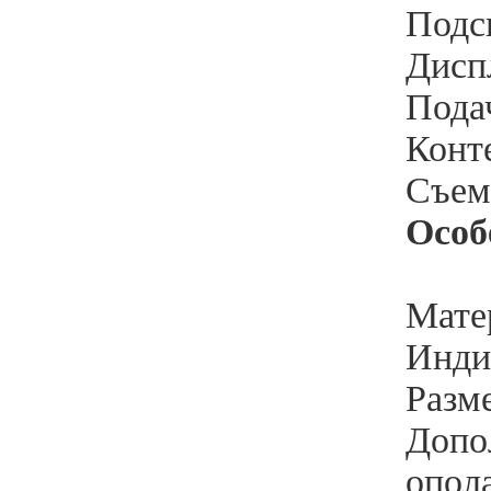
Подсв
Диспл
Подач
Конте
Съемн
Особ
Мате
Инди
Разм
Допо
опол