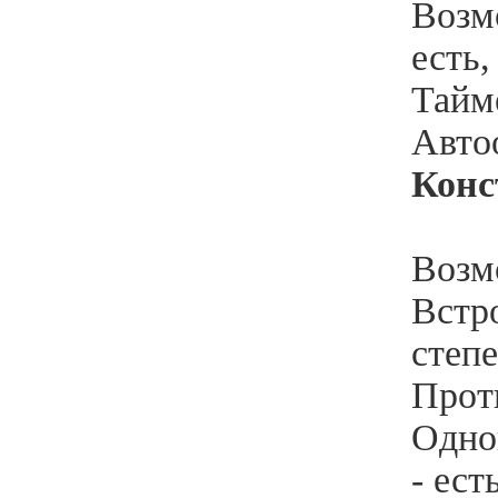
Возм
есть,
Тайме
Авто
Конс
Возм
Встро
степ
Прот
Одно
- ест