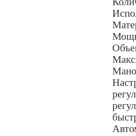
Колич
Испо
Мате
Мощн
Объем
Макс
Мано
Наст
регу
регу
быст
Авто