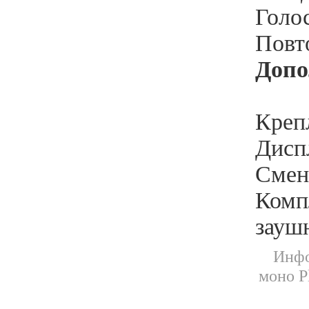
Голос
Повто
Допо
Креп
Диспл
Смен
Комп
зауш
Инфо
моно P