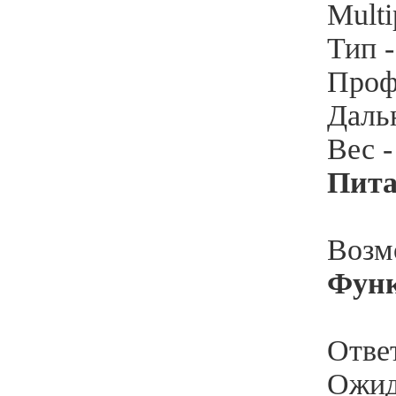
Multi
Тип 
Профи
Дальн
Вес -
Пита
Возм
Фун
Ответ
Ожид