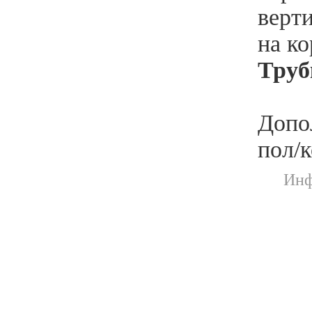
верт
на к
Труб
Допо
пол/
Инф