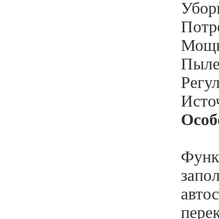
Уборк
Потр
Мощн
Пыле
Регу
Источ
Особ
Функ
запо
авто
перек