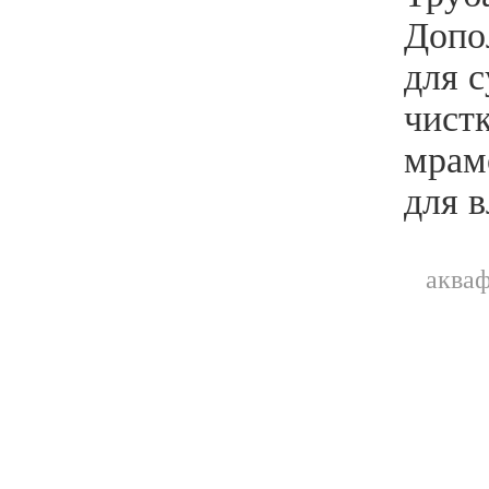
Допо
для с
чистк
мрамо
для 
акваф