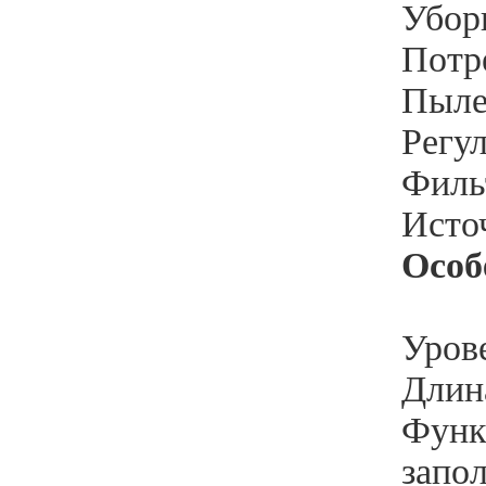
Уборк
Потр
Пыле
Регу
Фильт
Источ
Особ
Уров
Длина
Функ
запо