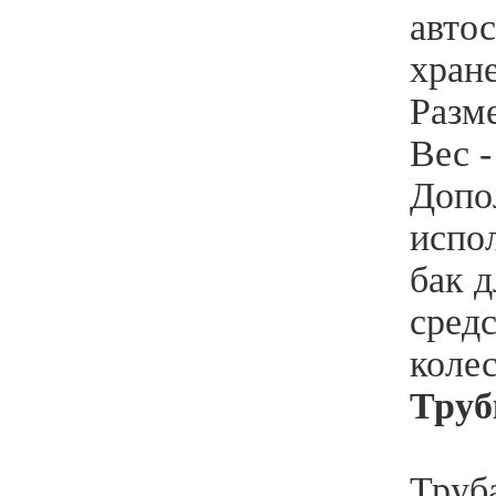
авто
хран
Разм
Вес -
Допо
испол
бак д
средс
коле
Труб
Труб