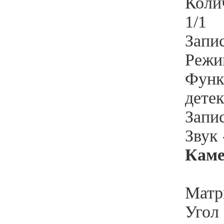
Колич
1/1
Запис
Режи
Функ
дете
Запис
Звук
Каме
Матри
Угол 