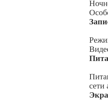
Ночн
Особ
Запи
Режи
Виде
Пита
Питан
сети
Экр