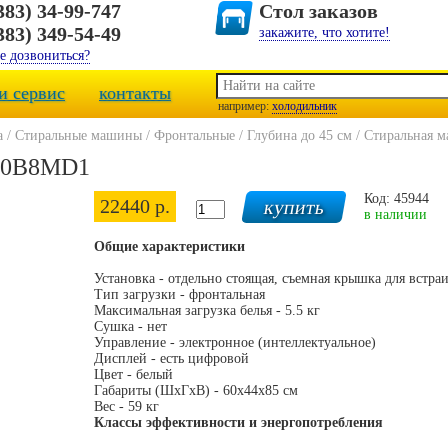
383) 34-99-747
Стол заказов
383) 349-54-49
закажите, что хотите!
е дозвониться?
и сервис
контакты
например:
холодильник
а
/
Стиральные машины
/
Фронтальные
/
Глубина до 45 см
/
Стиральная 
F10B8MD1
Код: 45944
22440 р.
в наличии
Общие характеристики
Установка - отдельно стоящая, съемная крышка для встра
Тип загрузки - фронтальная
Максимальная загрузка белья - 5.5 кг
Сушка - нет
Управление - электронное (интеллектуальное)
Дисплей - есть цифровой
Цвет - белый
Габариты (ШxГxВ) - 60x44x85 см
Вес - 59 кг
Классы эффективности и энергопотребления