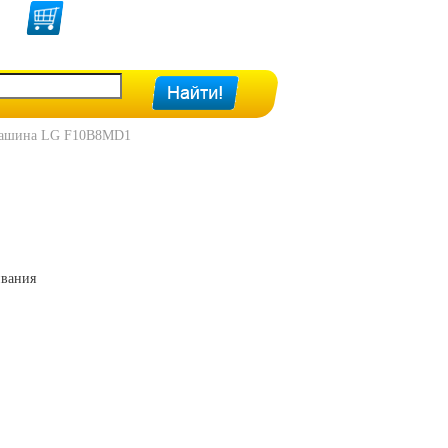
машина LG F10B8MD1
ивания