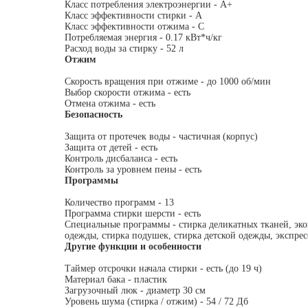
Класс потребления электроэнергии - A+
Класс эффективности стирки - A
Класс эффективности отжима - C
Потребляемая энергия - 0.17 кВт*ч/кг
Расход воды за стирку - 52 л
Отжим
Скорость вращения при отжиме - до 1000 об/мин
Выбор скорости отжима - есть
Отмена отжима - есть
Безопасность
Защита от протечек воды - частичная (корпус)
Защита от детей - есть
Контроль дисбаланса - есть
Контроль за уровнем пены - есть
Программы
Количество программ - 13
Программа стирки шерсти - есть
Специальные программы - стирка деликатных тканей, эко
одежды, стирка подушек, стирка детской одежды, экспрес
Другие функции и особенности
Таймер отсрочки начала стирки - есть (до 19 ч)
Материал бака - пластик
Загрузочный люк - диаметр 30 см
Уровень шума (стирка / отжим) - 54 / 72 Дб