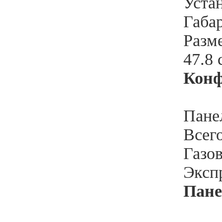
Устан
Габар
Разме
47.8 
Кон
Пане
Всего
Газо
Эксп
Пане