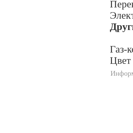
Пере
Элек
Друг
Газ-к
Цвет
Информ