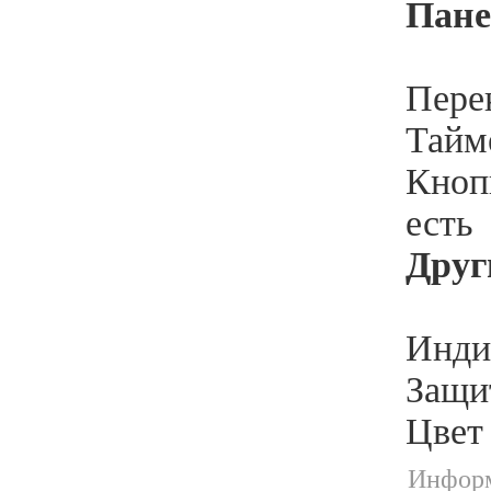
Пане
Пере
Тайме
Кноп
есть
Друг
Индик
Защи
Цвет
Информ