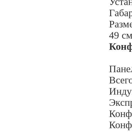
Устан
Габар
Разме
49 с
Кон
Пане
Всего
Инду
Эксп
Конф
Конф