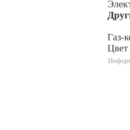
Элек
Друг
Газ-к
Цвет
Информ