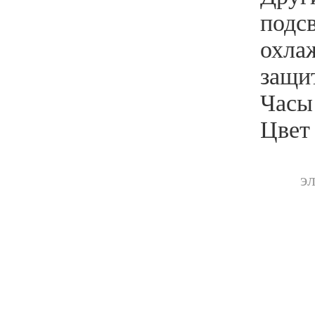
подс
охла
защи
Часы 
Цвет
э