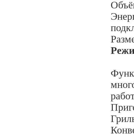
Объём
Энер
подк
Разме
Реж
Функ
мног
работ
Приго
Гриль
Конве