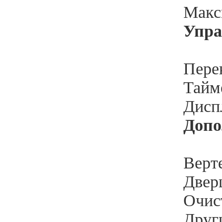
Макс
Упра
Пере
Тайме
Дисп
Допо
Верте
Двер
Очис
Друг