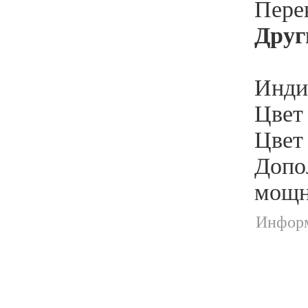
Пере
Друг
Индик
Цвет
Цвет
Допо
мощн
Информ