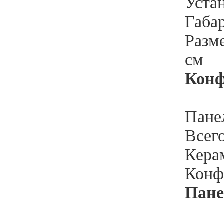
Устан
Габар
Разме
см
Кон
Пане
Всего
Кера
Конф
Пане