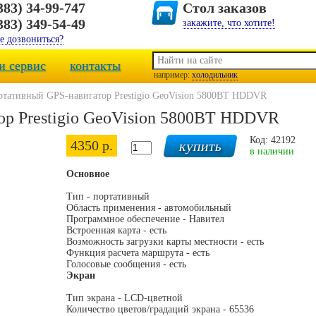
383) 34-99-747
Стол заказов
383) 349-54-49
закажите, что хотите!
е дозвониться?
и сервис
контакты
например:
холодильник
ртативный GPS-навигатор Prestigio GeoVision 5800BT HDDVR
ор Prestigio GeoVision 5800BT HDDVR
Код: 42192
4350 р.
в наличии
Основное
Тип - портативный
Область применения - автомобильный
Программное обеспечение - Навител
Встроенная карта - есть
Возможность загрузки карты местности - есть
Функция расчета маршрута - есть
Голосовые сообщения - есть
Экран
Тип экрана - LCD-цветной
Количество цветов/градаций экрана - 65536