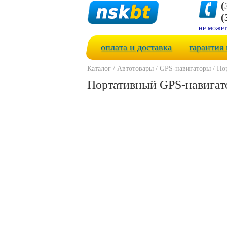
(
(
не может
оплата и доставка
гарантия 
Каталог
/
Автотовары
/
GPS-навигаторы
/
По
Портативный GPS-навигат