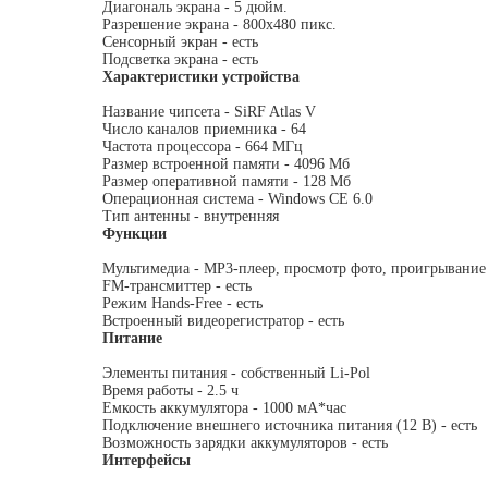
Диагональ экрана - 5 дюйм.
Разрешение экрана - 800x480 пикс.
Сенсорный экран - есть
Подсветка экрана - есть
Характеристики устройства
Название чипсета - SiRF Atlas V
Число каналов приемника - 64
Частота процессора - 664 МГц
Размер встроенной памяти - 4096 Мб
Размер оперативной памяти - 128 Мб
Операционная система - Windows CE 6.0
Тип антенны - внутренняя
Функции
Мультимедиа - MP3-плеер, просмотр фото, проигрывание
FM-трансмиттер - есть
Режим Hands-Free - есть
Встроенный видеорегистратор - есть
Питание
Элементы питания - собственный Li-Pol
Время работы - 2.5 ч
Емкость аккумулятора - 1000 мА*час
Подключение внешнего источника питания (12 В) - есть
Возможность зарядки аккумуляторов - есть
Интерфейсы