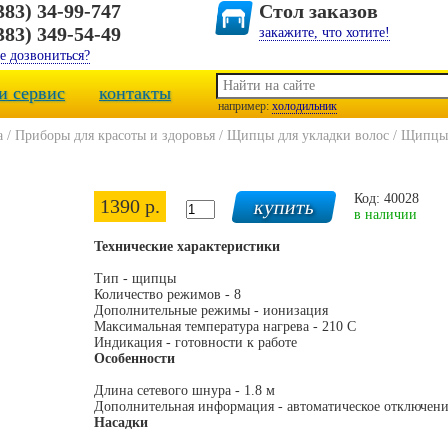
383) 34-99-747
Стол заказов
383) 349-54-49
закажите, что хотите!
е дозвониться?
и сервис
контакты
например:
холодильник
а
/
Приборы для красоты и здоровья
/
Щипцы для укладки волос
/
Щипцы 
Код: 40028
1390 р.
в наличии
Технические характеристики
Тип - щипцы
Количество режимов - 8
Дополнительные режимы - ионизация
Максимальная температура нагрева - 210 С
Индикация - готовности к работе
Особенности
Длина сетевого шнура - 1.8 м
Дополнительная информация - автоматическое отключени
Насадки