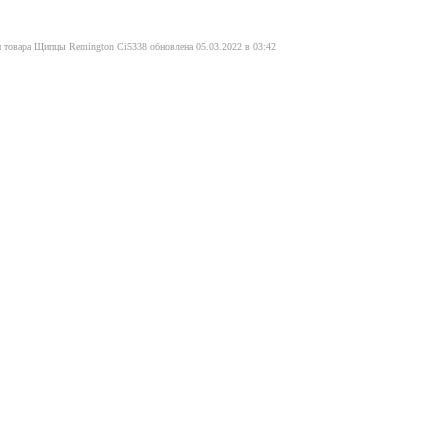
и товара Щипцы Remington Ci5338 обновлена 05.03.2022 в 03:42