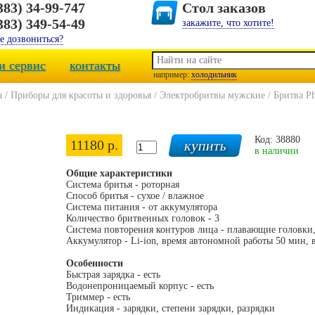
383) 34-99-747
Стол заказов
383) 349-54-49
закажите, что хотите!
е дозвониться?
и сервис
контакты
например:
холодильник
а
/
Приборы для красоты и здоровья
/
Электробритвы мужские
/
Бритва Ph
Код: 38880
11180 р.
в наличии
Общие характеристики
Система бритья - роторная
Способ бритья - сухое / влажное
Система питания - от аккумулятора
Количество бритвенных головок - 3
Система повторения контуров лица - плавающие головк
Аккумулятор - Li-ion, время автономной работы 50 мин, 
Особенности
Быстрая зарядка - есть
Водонепроницаемый корпус - есть
Триммер - есть
Индикация - зарядки, степени зарядки, разрядки