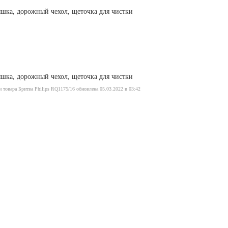
ышка, дорожный чехол, щеточка для чистки
ышка, дорожный чехол, щеточка для чистки
 товара Бритва Philips RQ1175/16 обновлена 05.03.2022 в 03:42