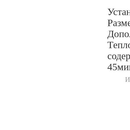
Устан
Разм
Допо
Тепл
соде
45ми
И