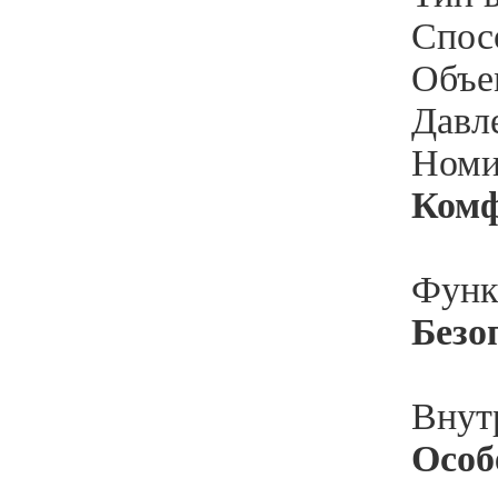
Спос
Объем
Давле
Номи
Ком
Функ
Безо
Внут
Особ