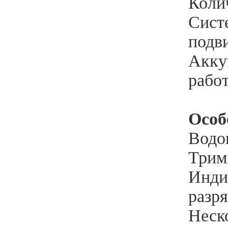
Коли
Сист
подв
Аккум
работ
Особ
Водо
Трим
Индик
разр
Неско