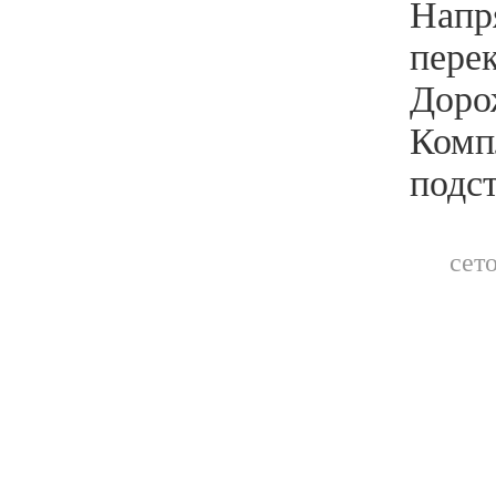
Напр
пере
Доро
Комп
подст
сет