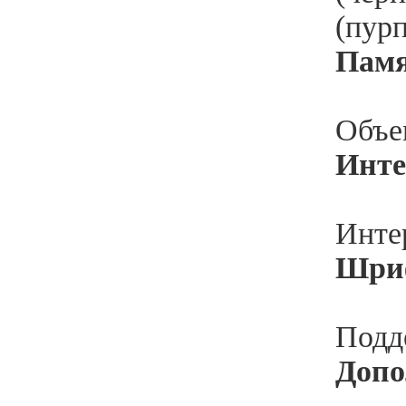
(пур
Памя
Объе
Инт
Инте
Шриф
Подде
Допо