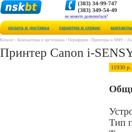
(383) 34-99-747
(383) 349-54-49
не можете дозвониться?
оплата и доставка
гарантия и сервис
контакты
Каталог
/
Компьютеры и оргтехника
/
Периферия
/
Принтеры и МФУ
/
Ла
Принтер Canon i-SENS
11930 р.
Общи
Устро
Тип п