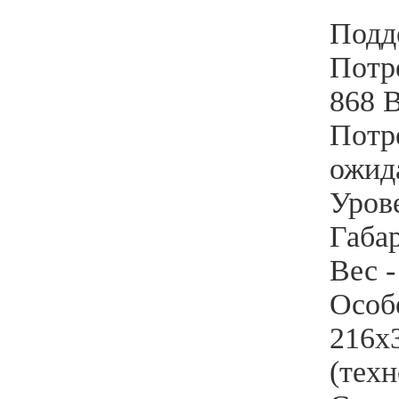
Подд
Потр
868 
Потр
ожида
Уров
Габа
Вес -
Особ
216х
(тех