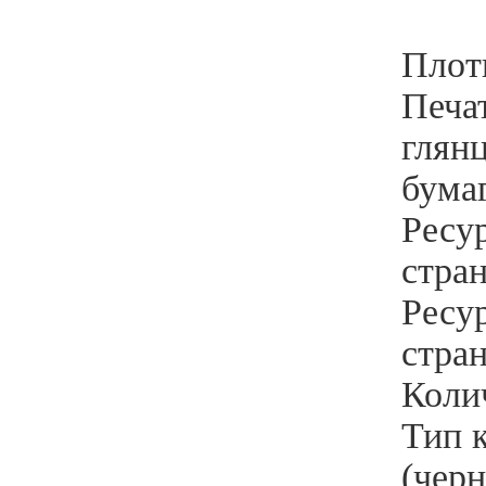
Плотн
Печат
глянц
бума
Ресур
стра
Ресур
стра
Коли
Тип к
(черн