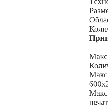
Техно
Разм
Обла
Колич
Прин
Макс
Колич
Макс
600x
Макс
печат