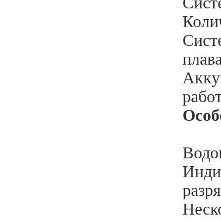
Сист
Коли
Сист
плав
Аккум
работ
Особ
Водо
Индик
разр
Неско