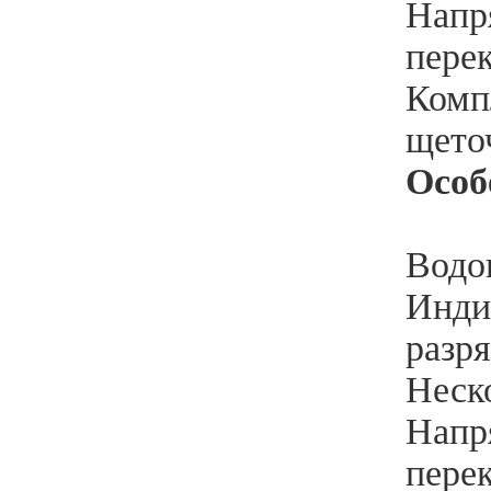
Напря
пере
Комп
щето
Особ
Водо
Индик
разр
Неско
Напря
пере