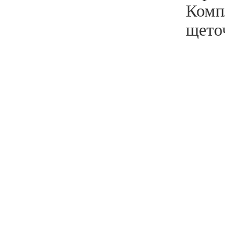
Комп
щето