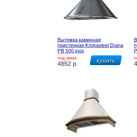
Вытяжка каминная
В
пристенная Kronasteel Diana
п
PB 500 inox
P
под заказ
п
4852 р.
4