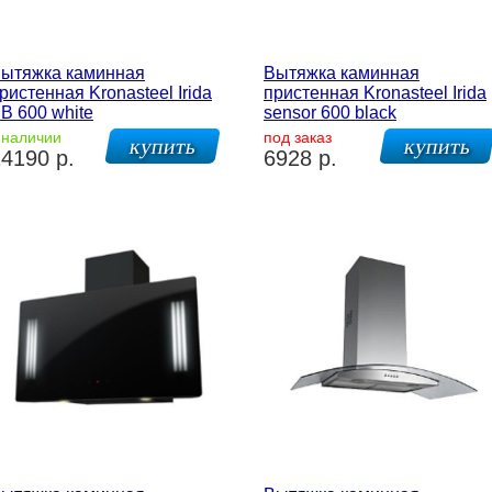
ытяжка каминная
Вытяжка каминная
ристенная Kronasteel Irida
пристенная Kronasteel Irida
B 600 white
sensor 600 black
 наличии
под заказ
4190 р.
6928 р.