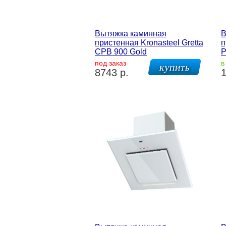
Вытяжка каминная
В
пристенная Kronasteel Gretta
п
CPB 900 Gold
P
под заказ
в
8743 р.
1