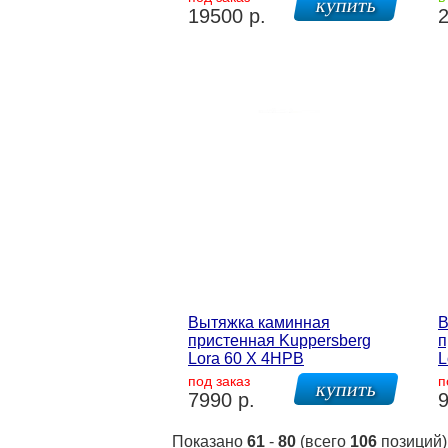
19500 р.
2
Вытяжка каминная
В
пристенная Kuppersberg
п
Lora 60 X 4HPB
L
под заказ
п
7990 р.
9
Показано
61
-
80
(всего
106
позиций)