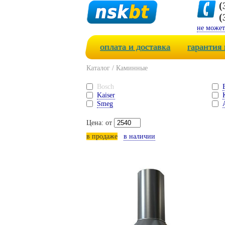
(
(
не может
оплата и доставка
гарантия 
Каталог
/
Каминные
Bosch
Kaiser
Smeg
Цена: от
в продаже
в наличии