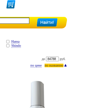
Hansa
Shindo
до
руб.
по цене
по названию