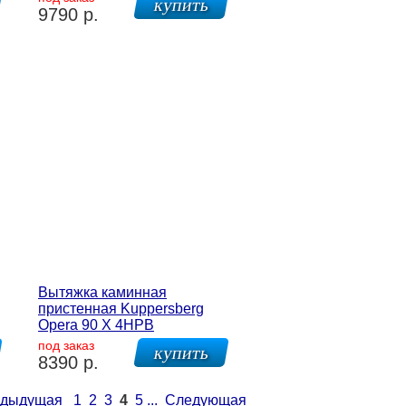
9790 р.
Вытяжка каминная
пристенная Kuppersberg
Opera 90 X 4HPB
под заказ
8390 р.
дыдущая
1
2
3
4
5
...
Следующая