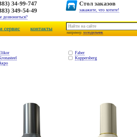
383) 34-99-747
Стол заказов
383) 349-54-49
закажите, что хотите!
е дозвониться?
и сервис
контакты
например:
холодильник
Elikor
Faber
Kronasteel
Kuppersberg
Акро