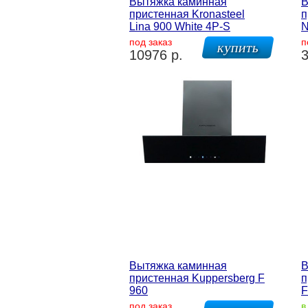
Вытяжка каминная
В
пристенная Kronasteel
п
Lina 900 White 4P-S
N
под заказ
п
10976 р.
3
Вытяжка каминная
В
пристенная Kuppersberg F
п
960
F
под заказ
в