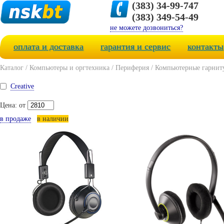
(383) 34-99-747
(383) 349-54-49
не можете дозвониться?
оплата и доставка
гарантия и сервис
контакты
Каталог
/
Компьютеры и оргтехника
/
Периферия
/
Компьютерные гарнит
Creative
Цена: от
в продаже
в наличии